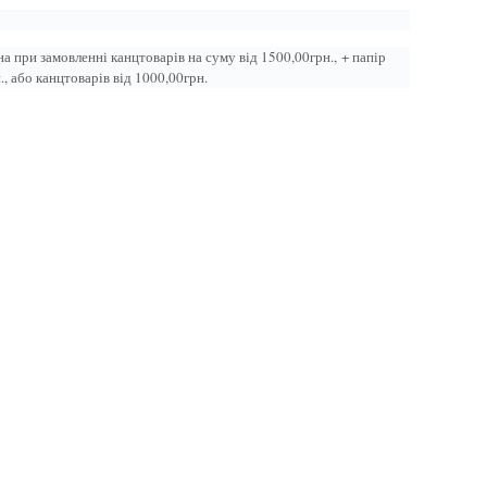
а при замовленні канцтоварів на суму від 1500,00грн.,
+ папір
., або канцтоварів від 1000,00грн.