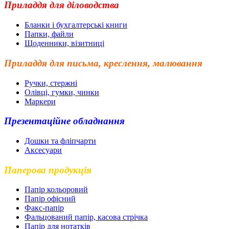
Приладдя для діловодства
Бланки і бухгалтерські книги
Папки, файли
Щоденники, візитниці
Приладдя для письма, креслення, малювання
Ручки, стержні
Олівці, гумки, чинки
Маркери
Презентаційне обладнання
Дошки та фліпчарти
Аксесуари
Паперова продукція
Папір кольоровий
Папір офісний
Факс-папір
Фальцований папір, касова стрічка
Папір для нотатків