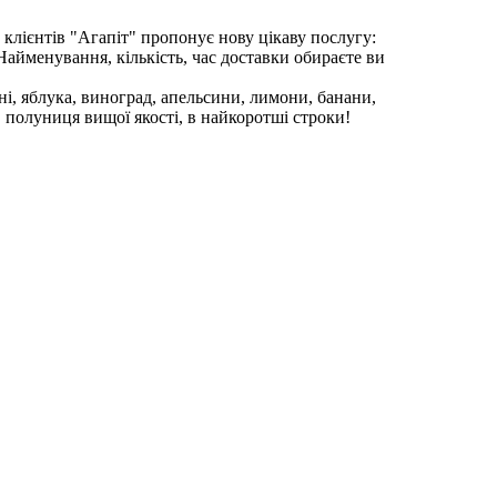
х клієнтів "Агапіт" пропонує нову цікаву послугу:
 Найменування, кількість, час доставки обираєте ви
ині, яблука, виноград, апельсини, лимони, банани,
 полуниця вищої якості, в найкоротші строки!