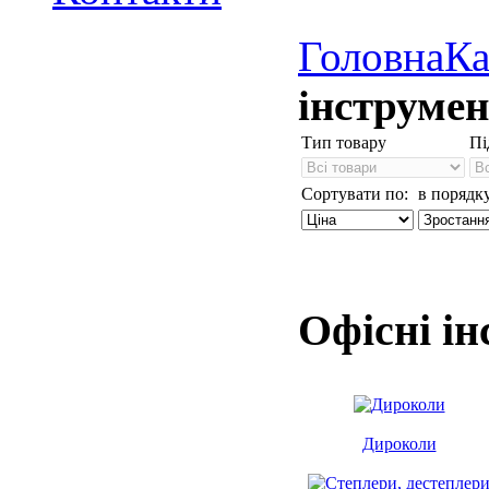
Головна
Ка
інструме
Тип товару
Пі
Сортувати по:
в порядку
Офісні і
Дироколи