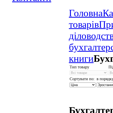
Головна
Ка
товарів
Пр
діловодст
бухгалтер
книги
Бух
Тип товару
Пі
Сортувати по:
в порядку
Бухгалте