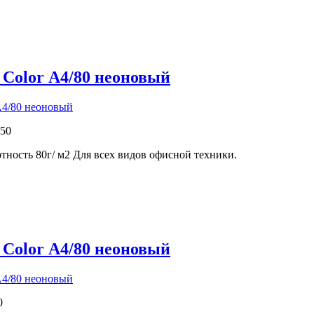
 Color А4/80 неоновый
50
отность 80г/ м2 Для всех видов офисной техники.
 Color А4/80 неоновый
0