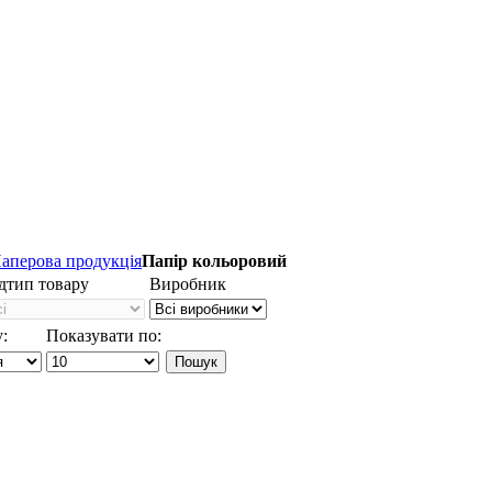
аперова продукція
Папір кольоровий
дтип товару
Виробник
:
Показувати по: