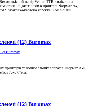
.Високоякісний папір Vellum TTR, силіконова
римається, не дає запахів в принтері. Формат А4,
/м2. Упаковка-картона коробка. Колір білий.
леючі (12) Buromax
их принтерів та копіювальних апаратів. Формат А-4,
лейки 70х67,7мм.
леючі (12) Buromax