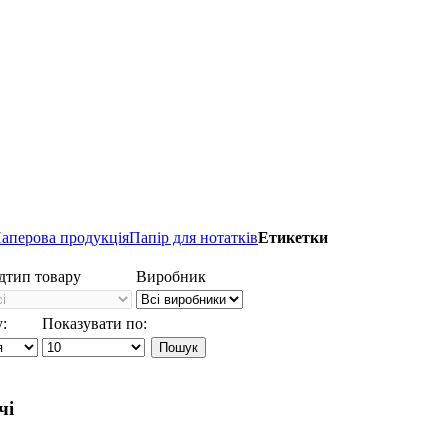
аперова продукція
Папір для нотатків
Етикетки
дтип товару
Виробник
:
Показувати по:
чі