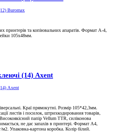
их принтерів та копіювальних апаратів. Формат А-4,
лейки 105х48мм.
леючі (14) Axent
іверсальні. Краї прямокутні. Розмір 105*42,3мм.
ації листів і посилок, штрихкодирования товарів,
.Високоякісний папір Vellum TTR, силіконова
римається, не дає запахів в принтері. Формат А4,
/м2. Упаковка-картона коробка. Колір білий.