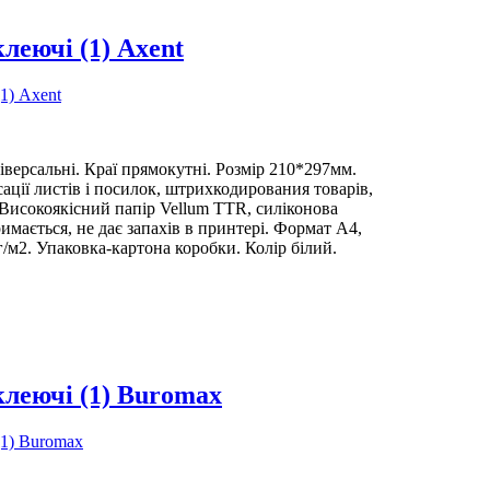
леючі (1) Axent
іверсальні. Краї прямокутні. Розмір 210*297мм.
ації листів і посилок, штрихкодирования товарів,
.Високоякісний папір Vellum TTR, силіконова
римається, не дає запахів в принтері. Формат А4,
/м2. Упаковка-картона коробки. Колір білий.
леючі (1) Buromax