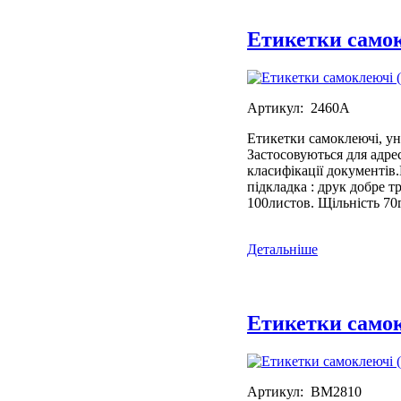
Етикетки самок
Артикул: 2460А
Етикетки самоклеючі, ун
Застосовуються для адрес
класифікації документів
підкладка : друк добре т
100листов. Щільність 70г
Детальніше
Етикетки самок
Артикул: BM2810