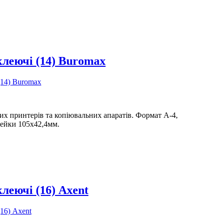
леючі (14) Buromax
их принтерів та копіювальних апаратів. Формат А-4,
лейки 105х42,4мм.
леючі (16) Axent