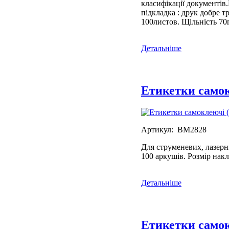
класифікації документів
підкладка : друк добре т
100листов. Щільність 70г
Детальніше
Етикетки самок
Артикул: BM2828
Для струменевих, лазерн
100 аркушів. Розмір нак
Детальніше
Етикетки самок