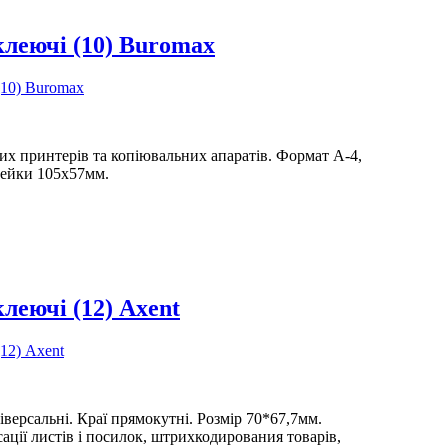
леючі (10) Buromax
их принтерів та копіювальних апаратів. Формат А-4,
лейки 105х57мм.
леючі (12) Axent
версальні. Краї прямокутні. Розмір 70*67,7мм.
ації листів і посилок, штрихкодирования товарів,