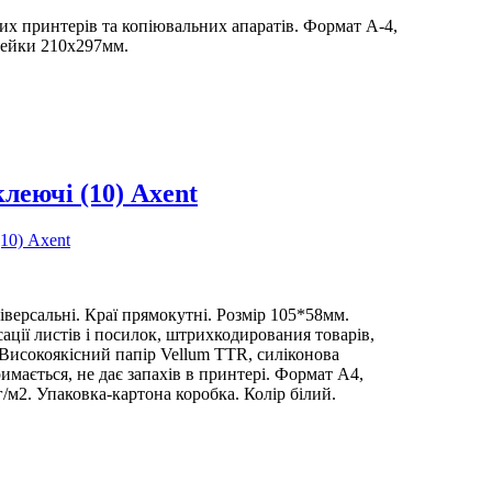
их принтерів та копіювальних апаратів. Формат А-4,
лейки 210х297мм.
леючі (10) Axent
іверсальні. Краї прямокутні. Розмір 105*58мм.
ації листів і посилок, штрихкодирования товарів,
.Високоякісний папір Vellum TTR, силіконова
римається, не дає запахів в принтері. Формат А4,
/м2. Упаковка-картона коробка. Колір білий.