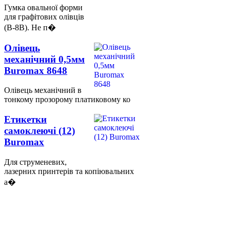
Гумка овальної форми
для графітових олівців
(В-8В). Не п�
Олівець
механічний 0,5мм
Buromax 8648
Олівець механічний в
тонкому прозорому платиковому ко
Етикетки
самоклеючі (12)
Buromax
Для струменевих,
лазерних принтерів та копіювальних
а�