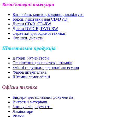
Комп'ютерні аксесуари
Батарейки, мишки, коврики, клавіатура
Бокси, підставки для CD/DVD
Диски CD-R, CD-RW
Диски DVD-R, DVD-RW
Серветки для офісної техніки
Флешки, дискети
Штемпельна продукція
Датери, нуменатори
Оснащення для печаток, штампів
Змінні подушки, додаткові аксесуари
Фарба штемпельна
Штампи самонабірні
Офісна техніка
Біндери для зшивання документів
Витратні матеріали
Знищувачі документів
Ламінатори
Різаки