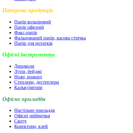
Паперова продукція
Папір кольоровий
Папір офісний
Факс-папір
Фальцований папір, касова стрічка
Папір для нотатків
Офісні інструменти
Дироколи
Лупи, бейджі
Ножі, ножиці
Степлери, дестеплери
Калькулятори
Офісне приладдя
Настільне приладдя
Офісні дрібнички
Скотч
Коректори, клей