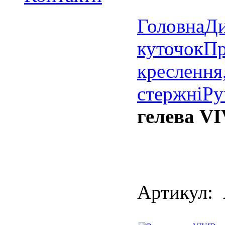
Головна
Д
куточок
Пр
креслення
стержні
Ру
гелева VI
Артикул: