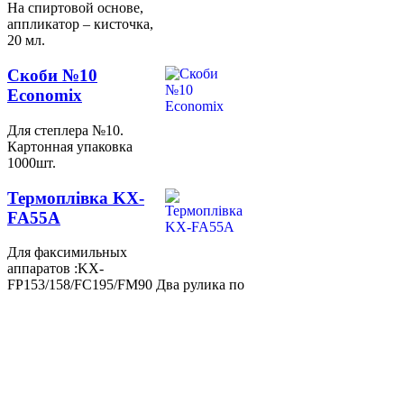
На спиртовой основе,
аппликатор – кисточка,
20 мл.
Скоби №10
Economix
Для степлера №10.
Картонная упаковка
1000шт.
Термоплівка KX-
FA55A
Для факсимильных
аппаратов :KX-
FP153/158/FC195/FM90 Два рулика по