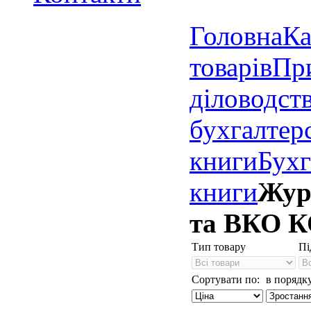
Головна
Ка
товарів
Пр
діловодст
бухгалтер
книги
Бухг
книги
Жур
та ВКО К
Тип товару
Пі
Сортувати по:
в порядку