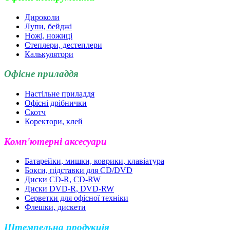
Дироколи
Лупи, бейджі
Ножі, ножиці
Степлери, дестеплери
Калькулятори
Офісне приладдя
Настільне приладдя
Офісні дрібнички
Скотч
Коректори, клей
Комп'ютерні аксесуари
Батарейки, мишки, коврики, клавіатура
Бокси, підставки для CD/DVD
Диски CD-R, CD-RW
Диски DVD-R, DVD-RW
Серветки для офісної техніки
Флешки, дискети
Штемпельна продукція