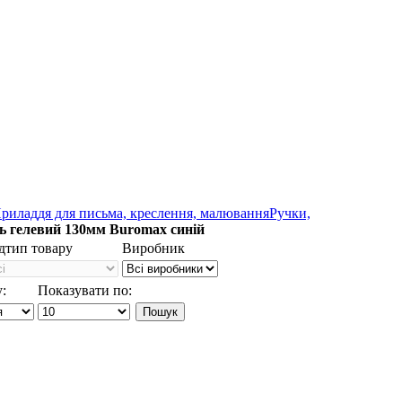
риладдя для письма, креслення, малювання
Ручки,
ь гелевий 130мм Buromax синій
дтип товару
Виробник
:
Показувати по: