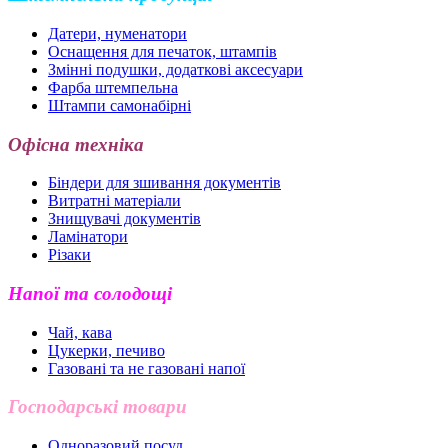
Датери, нуменатори
Оснащення для печаток, штампів
Змінні подушки, додаткові аксесуари
Фарба штемпельна
Штампи самонабірні
Офісна техніка
Біндери для зшивання документів
Витратні матеріали
Знищувачі документів
Ламінатори
Різаки
Напої та солодощі
Чай, кава
Цукерки, печиво
Газовані та не газовані напої
Господарські товари
Одноразовий посуд