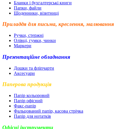
Бланки і бухгалтерські книги
Папки, файли
Щоденники, візитниці
Приладдя для письма, креслення, малювання
Ручки, стержні
Олівці, гумки, чинки
Маркери
Презентаційне обладнання
Дошки та фліпчарти
Аксесуари
Паперова продукція
Папір кольоровий
Папір офісний
Факс-папір
Фальцований папір, касова стрічка
Папір для нотатків
Офісні інструменти